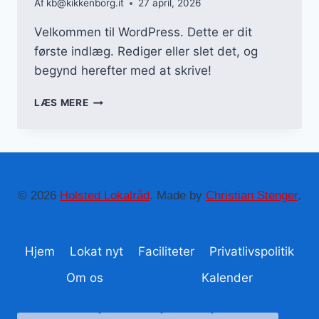
Af
kb@kikkenborg.it
27 april, 2026
Velkommen til WordPress. Dette er dit
første indlæg. Rediger eller slet det, og
begynd herefter med at skrive!
HEJ
LÆS MERE
VERDEN!
© 2026
Holsted Lokalråd
. Made by
Christian Stenger
.
Hjem
Lokat nyt
Faciliteter
Privatlivspolitik
Om os
Kalender